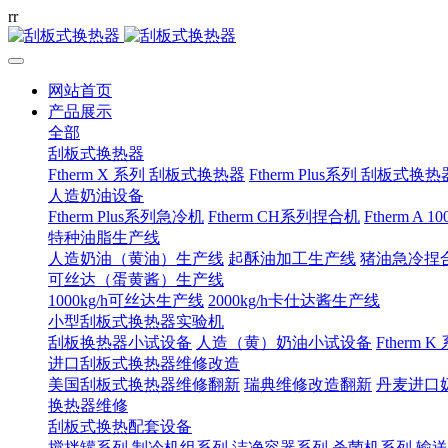
r
r
网站首页
产品展示
全部
刮板式换热器
Ftherm X 系列 刮板式换热器
Ftherm Plus系列 刮板式换热
人造奶油设备
Ftherm Plus系列急冷机
Ftherm CH系列捏合机
Ftherm A 
特种油脂生产线
人造奶油（黄油）生产线
起酥油加工生产线
猪油急冷捏
可丝达（蛋黄酱）生产线
1000kg/h可丝达生产线
2000kg/h卡仕达酱生产线
小型刮板式换热器实验机
刮板换热器小试设备
人造（黄）奶油小试设备
Ftherm K
进口刮板式换热器维修改造
美国刮板式换热器维修翻新
瑞典维修改造翻新
丹麦进口
换热器维修
刮板式换热配套设备
搅拌罐系列
制冷机组系列
洁净容器系列
杀菌机系列
输送