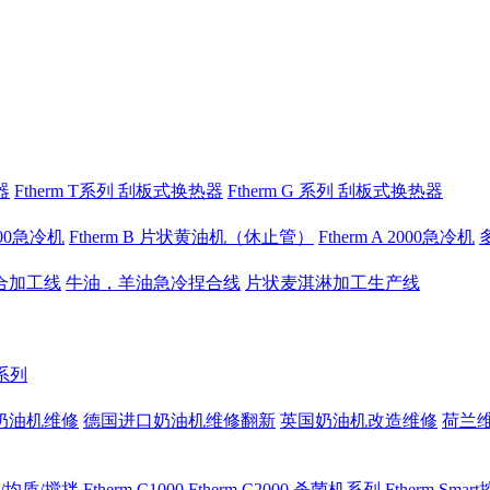
器
Ftherm T系列 刮板式换热器
Ftherm G 系列 刮板式换热器
1000急冷机
Ftherm B 片状黄油机（休止管）
Ftherm A 2000急冷机
合加工线
牛油，羊油急冷捏合线
片状麦淇淋加工生产线
 系列
奶油机维修
德国进口奶油机维修翻新
英国奶油机改造维修
荷兰
/均质/搅拌
Ftherm C1000
Ftherm C2000
杀菌机系列
Ftherm Sma