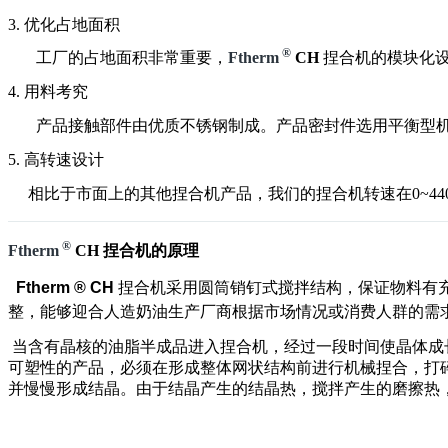
3. 优化占地面积
®
工厂的占地面积非常重要，
Ftherm
CH
捏合机的模块化
4. 用料考究
产品接触部件由优质不锈钢制成。产品密封件选用平衡型
5. 高转速设计
相比于市面上的其他捏合机产品，我们的捏合机转速在0~440
®
Ftherm
CH 捏合机的原理
Ftherm ® CH
捏合机采用圆筒销钉式搅拌结构，保证物料有
整，能够迎合人造奶油生产厂商根据市场情况或消费人群的需
当含有晶核的油脂半成品进入捏合机，经过一段时间使晶体成
可塑性的产品，必须在形成整体网状结构前进行机械捏合，打碎原来
并慢慢形成结晶。由于结晶产生的结晶热，搅拌产生的磨擦热