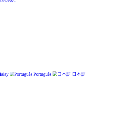
alay
Português
日本語