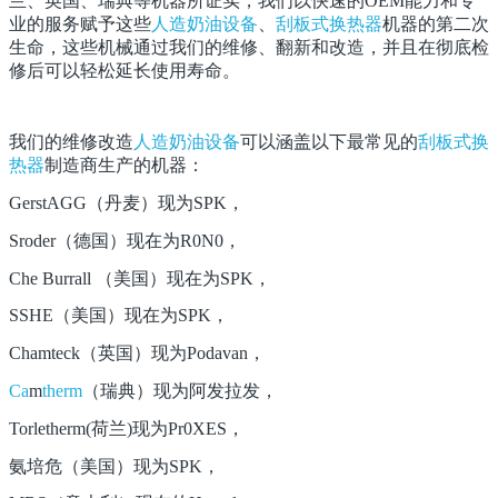
兰、英国、瑞典等机器所证实，我们以快速的OEM能力和专
业的服务赋予这些
人造奶油设备
、
刮板式换热器
机器的第二次
生命，这些机械通过我们的维修、翻新和改造，并且在彻底检
修后可以轻松延长使用寿命。
我们的维修改造
人造奶油设备
可以涵盖以下最常见的
刮板式换
热器
制造商生产的机器：
GerstAGG（丹麦）现为SPK，
Sroder（德国）现在为R0N0，
Che Burrall （美国）现在为SPK，
SSHE（美国）现在为SPK，
Chamteck（英国）现为Podavan，
Ca
m
therm
（瑞典）现为阿发拉发，
Torletherm(荷兰)现为Pr0XES，
氨培危（美国）现为SPK，