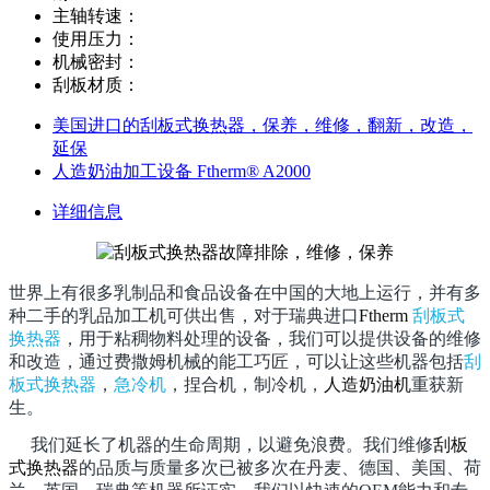
主轴转速：
使用压力：
机械密封：
刮板材质：
美国进口的刮板式换热器，保养，维修，翻新，改造，
延保
人造奶油加工设备 Ftherm® A2000
详细信息
世界上有很多乳制品和食品设备在中国的大地上运行，并有多
种二手的乳品加工机可供出售，对于瑞典进口
Ftherm
刮板式
换热器
，
用于粘稠物料处理的设备，我们可以提供设备的维修
和改造，通过费撒姆机械的能工巧匠，可以让这些机器包括
刮
板式换热器
，
急冷机
，捏合机，制冷机，
人造奶油机
重获新
生。
我们延长了机器的生命周期，以避免浪费。我们维修
刮板
式换热器
的品质与质量多次已被多次在丹麦、德国、美国、荷