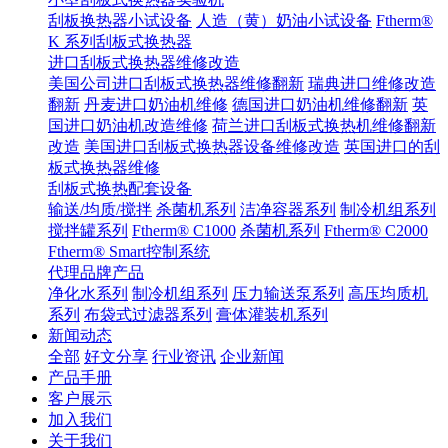
刮板换热器小试设备
人造（黄）奶油小试设备
Ftherm®
K 系列刮板式换热器
进口刮板式换热器维修改造
美国公司进口刮板式换热器维修翻新
瑞典进口维修改造
翻新
丹麦进口奶油机维修
德国进口奶油机维修翻新
英
国进口奶油机改造维修
荷兰进口刮板式换热机维修翻新
改造
美国进口刮板式换热器设备维修改造
英国进口的刮
板式换热器维修
刮板式换热配套设备
输送/均质/搅拌
杀菌机系列
洁净容器系列
制冷机组系列
搅拌罐系列
Ftherm® C1000
杀菌机系列
Ftherm® C2000
Ftherm® Smart控制系统
代理品牌产品
净化水系列
制冷机组系列
压力输送泵系列
高压均质机
系列
布袋式过滤器系列
膏体灌装机系列
新闻动态
全部
好文分享
行业资讯
企业新闻
产品手册
客户展示
加入我们
关于我们