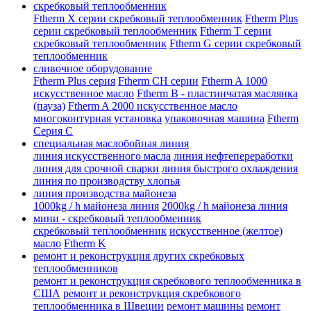
скребковый теплообменник
Ftherm X серии скребковый теплообменник
Ftherm Plus
серии скребковый теплообменник
Ftherm T серии
скребковый теплообменник
Ftherm G серии скребковый
теплообменник
сливочное оборудование
Ftherm Plus серия
Ftherm CH серии
Ftherm A 1000
искусственное масло
Ftherm B - пластинчатая маслянка
(пауза)
Ftherm A 2000 искусственное масло
многоконтурная установка
упаковочная машина
Ftherm
Серия C
специальная маслобойная линия
линия искусственного масла
линия нефтепереработки
линия для срочной сварки
линия быстрого охлаждения
линия по производству хлопья
линия производства майонеза
1000kg / h майонеза линия
2000kg / h майонеза линия
мини - скребковый теплообменник
скребковый теплообменник
искусственное (желтое)
масло
Ftherm K
ремонт и реконструкция других скребковых
теплообменников
ремонт и реконструкция скребкового теплообменника в
США
ремонт и реконструкция скребкового
теплообменника в Швеции
ремонт машины
ремонт