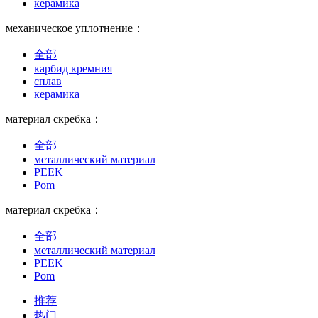
керамика
механическое уплотнение：
全部
карбид кремния
сплав
керамика
материал скребка：
全部
металлический материал
PEEK
Pom
материал скребка：
全部
металлический материал
PEEK
Pom
推荐
热门