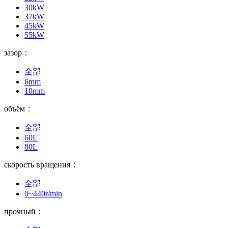
30kW
37kW
45kW
55kW
зазор：
全部
6mm
10mm
объём：
全部
60L
80L
скорость вращения：
全部
0~440r/min
прочный：