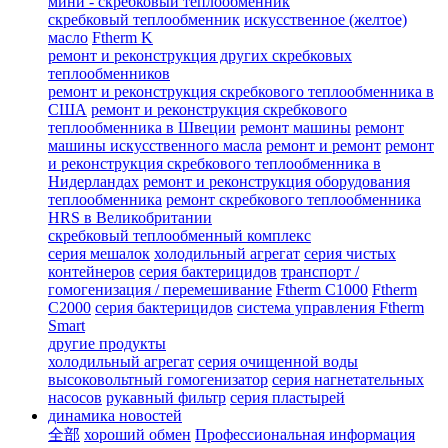
мини - скребковый теплообменник
скребковый теплообменник
искусственное (желтое)
масло
Ftherm K
ремонт и реконструкция других скребковых
теплообменников
ремонт и реконструкция скребкового теплообменника в
США
ремонт и реконструкция скребкового
теплообменника в Швеции
ремонт машины
ремонт
машины искусственного масла
ремонт и ремонт
ремонт
и реконструкция скребкового теплообменника в
Нидерландах
ремонт и реконструкция оборудования
теплообменника
ремонт скребкового теплообменника
HRS в Великобритании
скребковый теплообменный комплекс
серия мешалок
холодильный агрегат
серия чистых
контейнеров
серия бактерицидов
транспорт /
гомогенизация / перемешивание
Ftherm C1000
Ftherm
C2000
серия бактерицидов
система управления Ftherm
Smart
другие продукты
холодильный агрегат
серия очищенной воды
высоковольтный гомогенизатор
серия нагнетательных
насосов
рукавный фильтр
серия пластырей
динамика новостей
全部
хороший обмен
Профессиональная информация