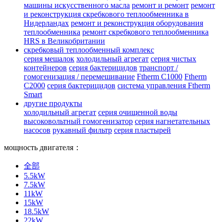
машины искусственного масла
ремонт и ремонт
ремонт
и реконструкция скребкового теплообменника в
Нидерландах
ремонт и реконструкция оборудования
теплообменника
ремонт скребкового теплообменника
HRS в Великобритании
скребковый теплообменный комплекс
серия мешалок
холодильный агрегат
серия чистых
контейнеров
серия бактерицидов
транспорт /
гомогенизация / перемешивание
Ftherm C1000
Ftherm
C2000
серия бактерицидов
система управления Ftherm
Smart
другие продукты
холодильный агрегат
серия очищенной воды
высоковольтный гомогенизатор
серия нагнетательных
насосов
рукавный фильтр
серия пластырей
мощность двигателя：
全部
5.5kW
7.5kW
11kW
15kW
18.5kW
22kW