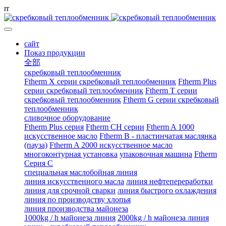
r
r
сайт
Показ продукции
全部
скребковый теплообменник
Ftherm X серии скребковый теплообменник
Ftherm Plus
серии скребковый теплообменник
Ftherm T серии
скребковый теплообменник
Ftherm G серии скребковый
теплообменник
сливочное оборудование
Ftherm Plus серия
Ftherm CH серии
Ftherm A 1000
искусственное масло
Ftherm B - пластинчатая маслянка
(пауза)
Ftherm A 2000 искусственное масло
многоконтурная установка
упаковочная машина
Ftherm
Серия C
специальная маслобойная линия
линия искусственного масла
линия нефтепереработки
линия для срочной сварки
линия быстрого охлаждения
линия по производству хлопья
линия производства майонеза
1000kg / h майонеза линия
2000kg / h майонеза линия