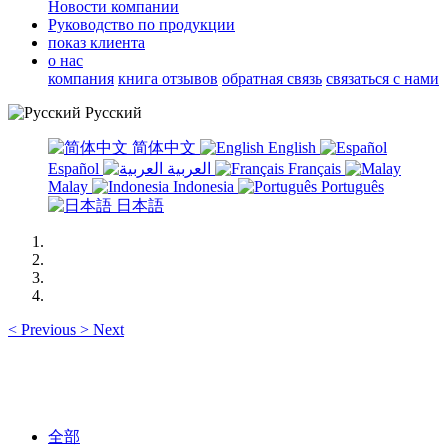
Новости компании
Руководство по продукции
показ клиента
о нас
компания
книга отзывов
обратная связь
связаться с нами
Русский
简体中文
English
Español
العربية
Français
Malay
Indonesia
Português
日本語
<
Previous
>
Next
全部